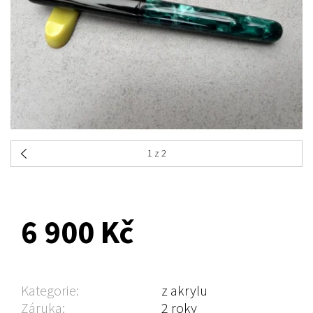
1
z 2
NA DOTAZ
6 900 Kč
Kategorie:
z akrylu
Záruka:
2 roky