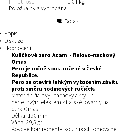
Hmotnost:
0.04 kg
Položka byla vyprodána...
Dotaz
Tisk
Popis
Diskuze
Hodnocení
Kuličkové pero Adam - fialovo-nachový
Omas
Pero je ručně soustružené v České
Republice.
Pero se otevírá lehkým vytočením závitu
proti směru hodinových ručiček.
Materiál: fialový- nachový akryl, s
perleťovým efektem z italské továrny na
pera Omas
Délka: 130 mm
Váha: 39,5 gr
Kovové komponenty jsou z pochromované