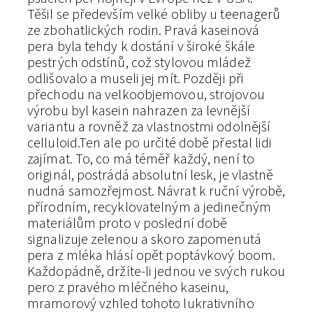
Těšil se především velké obliby u teenagerů
ze zbohatlických rodin. Pravá kaseinová
pera byla tehdy k dostání v široké škále
pestrých odstínů, což stylovou mládež
odlišovalo a museli jej mít. Později při
přechodu na velkoobjemovou, strojovou
výrobu byl kasein nahrazen za levnější
variantu a rovněž za vlastnostmi odolnější
celluloid.Ten ale po určité době přestal lidi
zajímat. To, co má téměř každý, není to
originál, postrádá absolutní lesk, je vlastně
nudná samozřejmost. Návrat k ruční výrobě,
přírodním, recyklovatelným a jedinečným
materiálům proto v poslední době
signalizuje zelenou a skoro zapomenutá
pera z mléka hlásí opět poptávkový boom.
Každopádně, držíte-li jednou ve svých rukou
pero z pravého mléčného kaseinu,
mramorový vzhled tohoto lukrativního