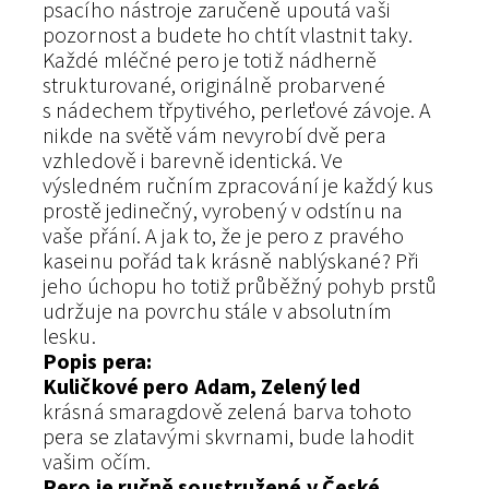
psacího nástroje zaručeně upoutá vaši
pozornost a budete ho chtít vlastnit taky.
Každé mléčné pero je totiž nádherně
strukturované, originálně probarvené
s nádechem třpytivého, perleťové závoje. A
nikde na světě vám nevyrobí dvě pera
vzhledově i barevně identická. Ve
výsledném ručním zpracování je každý kus
prostě jedinečný, vyrobený v odstínu na
vaše přání. A jak to, že je pero z pravého
kaseinu pořád tak krásně nablýskané? Při
jeho úchopu ho totiž průběžný pohyb prstů
udržuje na povrchu stále v absolutním
lesku.
Popis pera:
Kuličkové pero Adam, Zelený led
krásná smaragdově zelená barva tohoto
pera se zlatavými skvrnami, bude lahodit
vašim očím.
Pero je ručně soustružené v České