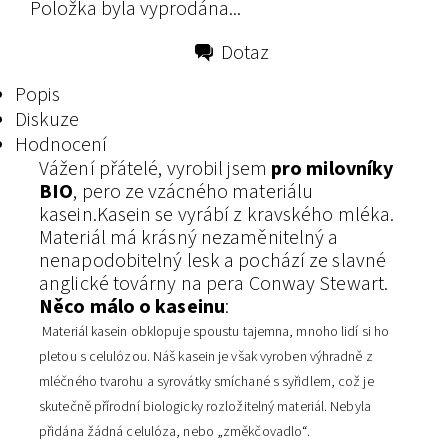
Položka byla vyprodána...
Dotaz
Tisk
Popis
Diskuze
Hodnocení
Vážení přátelé, vyrobil jsem
pro milovníky
BIO
, pero ze vzácného materiálu
kasein.Kasein se vyrábí z kravského mléka.
Materiál má krásný nezaměnitelný a
nenapodobitelný lesk a pochází ze slavné
anglické továrny na pera Conway Stewart.
Něco málo o kaseinu
:
Materiál kasein obklopuje spoustu tajemna, mnoho lidí si ho
pletou s celulózou. Náš kasein je však vyroben výhradně z
mléčného tvarohu a syrovátky smíchané s syřidlem, což je
skutečně přírodní biologicky rozložitelný materiál. Nebyla
přidána žádná celulóza, nebo „změkčovadlo“.