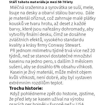
Stáří tohoto materiálu je mezi 50-70 lety
.
Mléčná sraženina a syrovátka se suší, mele,
lisuje na desky a obarví stálou barvou. Dále
je materiál oříznut, což zahrnuje malé plátky
kousků ve tvaru hrotu, až deset z každé
barvy, které jsou nařezány dohromady, aby
vytvořily finální desku, čímž se dosáhne
zvláštních efektů, vysokého standardu
kvality a krásy firmy Conway Stewart.
Při jednom milimetru týdně trvá více než 20
týdnů, než se stanoví dostatečné množství
kaseinu na jedno pero, s dalším 3 měsícem
sušení, aby se dosáhlo 6% obsahu vlhkosti.
Kasein je živý materiál, může měnit objem
kvůli vlhkosti, není dobré, aby byl vystaven
extrémním rozdílům teplot.
Trochu historie:
Když pohlédneme zpět do historie, zjistíme,
že před lety se kasein užíval na výrobu
psacích per hojněji v Evropě než v USA.