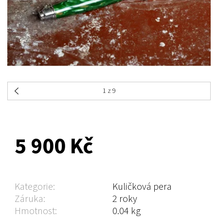
1
z 9
NA DOTAZ
5 900 Kč
Kategorie:
Kuličková pera
Záruka:
2 roky
Hmotnost:
0.04 kg