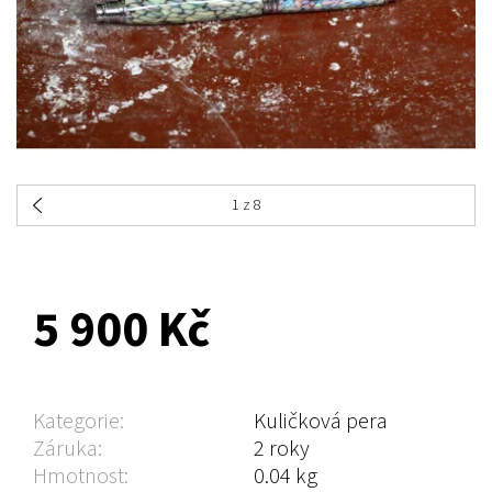
1
z 8
NA DOTAZ
5 900 Kč
Kategorie:
Kuličková pera
Záruka:
2 roky
Hmotnost:
0.04 kg