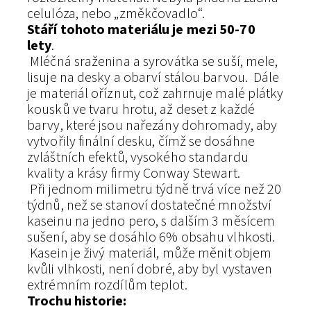
celulóza, nebo „změkčovadlo“.
Stáří tohoto materiálu je mezi 50-70
lety
.
Mléčná sraženina a syrovátka se suší, mele,
lisuje na desky a obarví stálou barvou. Dále
je materiál oříznut, což zahrnuje malé plátky
kousků ve tvaru hrotu, až deset z každé
barvy, které jsou nařezány dohromady, aby
vytvořily finální desku, čímž se dosáhne
zvláštních efektů, vysokého standardu
kvality a krásy firmy Conway Stewart.
Při jednom milimetru týdně trvá více než 20
týdnů, než se stanoví dostatečné množství
kaseinu na jedno pero, s dalším 3 měsícem
sušení, aby se dosáhlo 6% obsahu vlhkosti.
Kasein je živý materiál, může měnit objem
kvůli vlhkosti, není dobré, aby byl vystaven
extrémním rozdílům teplot.
Trochu historie: