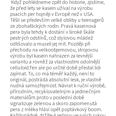
Když pohlédneme zpět do historie, zjistíme,
že před lety se kasein užíval na výrobu
psacích per hojněji v Evropě než v USA.
Těšil se především velké obliby u teenagerů
ze zbohatlických rodin. Pravá kaseinová
pera byla tehdy k dostání v široké škále
pestrých odstínů, což stylovou mládež
odlišovalo a museli jej mít. Později při
přechodu na velkoobjemovou, strojovou
výrobu byl kasein nahrazen za levnější
variantu a rovněž za vlastnostmi odolnější
celluloid.Ten ale po určité době přestal lidi
zajímat. To, co má téměř každý, není to
originál, postrádá absolutní lesk, je vlastně
nudná samozřejmost. Návrat k ruční výrobě,
přírodním, recyklovatelným a jedinečným
materiálům proto v poslední době
signalizuje zelenou a skoro zapomenutá
pera z mléka hlásí opět poptávkový boom.
Každopádně, držíte-li jednou ve svých rukou