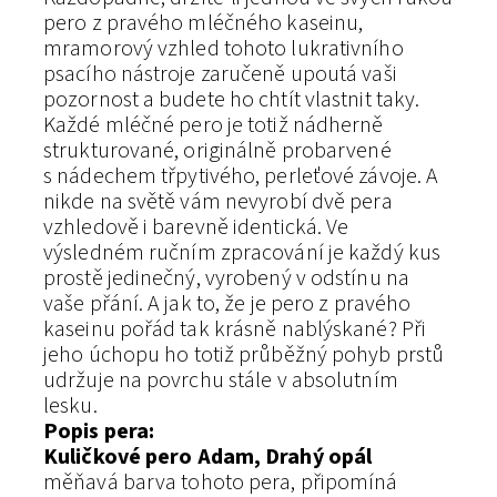
pero z pravého mléčného kaseinu,
mramorový vzhled tohoto lukrativního
psacího nástroje zaručeně upoutá vaši
pozornost a budete ho chtít vlastnit taky.
Každé mléčné pero je totiž nádherně
strukturované, originálně probarvené
s nádechem třpytivého, perleťové závoje. A
nikde na světě vám nevyrobí dvě pera
vzhledově i barevně identická. Ve
výsledném ručním zpracování je každý kus
prostě jedinečný, vyrobený v odstínu na
vaše přání. A jak to, že je pero z pravého
kaseinu pořád tak krásně nablýskané? Při
jeho úchopu ho totiž průběžný pohyb prstů
udržuje na povrchu stále v absolutním
lesku.
Popis pera:
Kuličkové pero Adam, Drahý opál
měňavá barva tohoto pera, připomíná