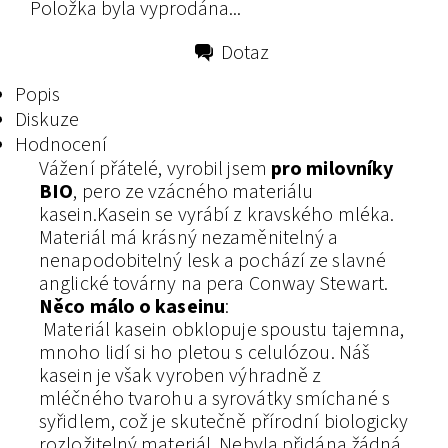
Položka byla vyprodána...
Dotaz
Tisk
Popis
Diskuze
Hodnocení
Vážení přátelé, vyrobil jsem
pro milovníky
BIO
, pero ze vzácného materiálu
kasein.Kasein se vyrábí z kravského mléka.
Materiál má krásný nezaměnitelný a
nenapodobitelný lesk a pochází ze slavné
anglické továrny na pera Conway Stewart.
Něco málo o kaseinu
:
Materiál kasein obklopuje spoustu tajemna,
mnoho lidí si ho pletou s celulózou. Náš
kasein je však vyroben výhradně z
mléčného tvarohu a syrovátky smíchané s
syřidlem, což je skutečně přírodní biologicky
rozložitelný materiál. Nebyla přidána žádná